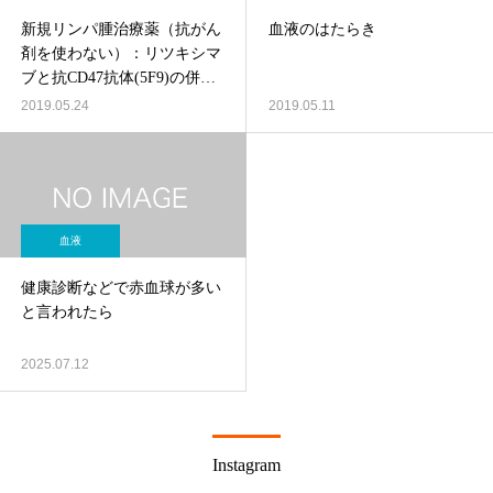
新規リンパ腫治療薬（抗がん
血液のはたらき
剤を使わない）：リツキシマ
ブと抗CD47抗体(5F9)の併用
療法
2019.05.24
2019.05.11
血液
健康診断などで赤血球が多い
と言われたら
2025.07.12
Instagram