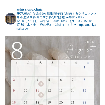
ashiya.ono.clinic
JR芦屋駅から徒歩3分 🚶‍♂️日曜午前も診療するクリニック🌿
内科/血液内科/リウマチ科/訪問診療
☀️午前 9:00〜
12:00（月〜日）
🌙午後 15:00〜18:30（月・金）15:00〜
17:30（水・土）
Web予約・詳細はこちら▼
https://ashiya-
naika.com