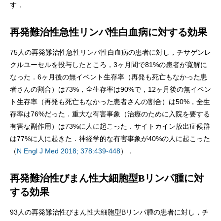
す．
再発難治性急性リンパ性白血病に対する効果
75人の再発難治性急性リンパ性白血病の患者に対し，チサゲンレ
クルユーセルを投与したところ，3ヶ月間で81%の患者が寛解に
なった．6ヶ月後の無イベント生存率（再発も死亡もなかった患
者さんの割合）は73%，全生存率は90%で，12ヶ月後の無イベン
ト生存率（再発も死亡もなかった患者さんの割合）は50%，全生
存率は76%だった．重大な有害事象（治療のために入院を要する
有害な副作用）は73%に人に起こった．サイトカイン放出症候群
は77%に人に起きた．神経学的な有害事象が40%の人に起こった
（
N Engl J Med 2018; 378:439-448
）．
再発難治性びまん性大細胞型Bリンパ腫に対
する効果
93人の再発難治性びまん性大細胞型Bリンパ腫の患者に対し，チ