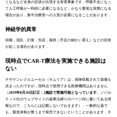
くなるなど全身の症状が出現する有害事象です．呼吸不全になっ
て人工呼吸が一時的に必要になるなど，かなり重篤な状態になる
場合があり，集中治療室への入室が必要になることがあります．
神経学的異常
頭痛，混乱，幻覚，失語，振戦（手足の細かい震え）などの症状
が起こる場合があります．
現時点でCAR-T療法を実施できる施設は
ない
チサゲンレクルユーセル（キムリア）は，保険収載されて薬価も
決まったのですが，現時点で使用できる医療機関はありません
（
。ノバル
2019年8月26日訂正：2施設で実施可能となっています
ティス社のウェブサイトの薬事法縛りのページ内に書いてある情
報なので、こちらには記載しないでおきます）．一般的な薬で
も，製造体制が整うまで発売できないということがあります．チ