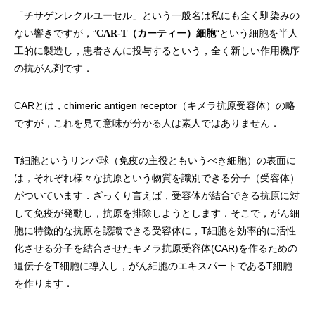
「チサゲンレクルユーセル」という一般名は私にも全く馴染みの
ない響きですが，”
“という細胞を半人
CAR-T（カーティー）細胞
工的に製造し，患者さんに投与するという，全く新しい作用機序
の抗がん剤です．
CARとは，chimeric antigen receptor（キメラ抗原受容体）の略
ですが，これを見て意味が分かる人は素人ではありません．
T細胞というリンパ球（免疫の主役ともいうべき細胞）の表面に
は，それぞれ様々な抗原という物質を識別できる分子（受容体）
がついています．ざっくり言えば，受容体が結合できる抗原に対
して免疫が発動し，抗原を排除しようとします．そこで，がん細
胞に特徴的な抗原を認識できる受容体に，T細胞を効率的に活性
化させる分子を結合させたキメラ抗原受容体(CAR)を作るための
遺伝子をT細胞に導入し，がん細胞のエキスパートであるT細胞
を作ります．