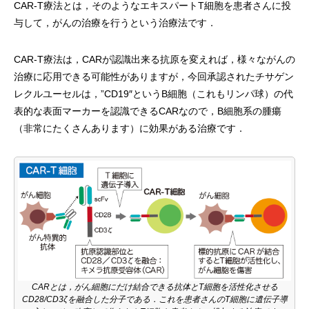
CAR-T療法とは，そのようなエキスパートT細胞を患者さんに投
与して，がんの治療を行うという治療法です．
CAR-T療法は，CARが認識出来る抗原を変えれば，様々ながんの
治療に応用できる可能性がありますが，今回承認されたチサゲン
レクルユーセルは，”CD19″というB細胞（これもリンパ球）の代
表的な表面マーカーを認識できるCARなので，B細胞系の腫瘍
（非常にたくさんあります）に効果がある治療です．
CARとは，がん細胞にだけ結合できる抗体とT細胞を活性化させる
CD28/CD3ζを融合した分子である．これを患者さんのT細胞に遺伝子導