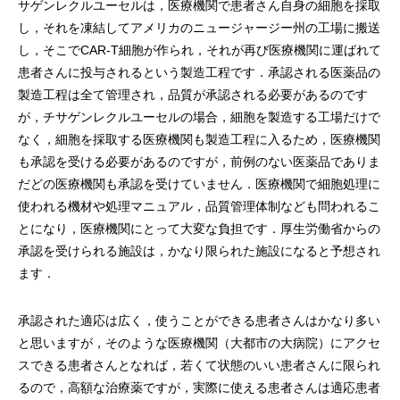
サゲンレクルユーセルは，医療機関で患者さん自身の細胞を採取
し，それを凍結してアメリカのニュージャージー州の工場に搬送
し，そこでCAR-T細胞が作られ，それが再び医療機関に運ばれて
患者さんに投与されるという製造工程です．承認される医薬品の
製造工程は全て管理され，品質が承認される必要があるのです
が，チサゲンレクルユーセルの場合，細胞を製造する工場だけで
なく，細胞を採取する医療機関も製造工程に入るため，医療機関
も承認を受ける必要があるのですが，前例のない医薬品でありま
だどの医療機関も承認を受けていません．医療機関で細胞処理に
使われる機材や処理マニュアル，品質管理体制なども問われるこ
とになり，医療機関にとって大変な負担です．厚生労働省からの
承認を受けられる施設は，かなり限られた施設になると予想され
ます．
承認された適応は広く，使うことができる患者さんはかなり多い
と思いますが，そのような医療機関（大都市の大病院）にアクセ
スできる患者さんとなれば，若くて状態のいい患者さんに限られ
るので，高額な治療薬ですが，実際に使える患者さんは適応患者