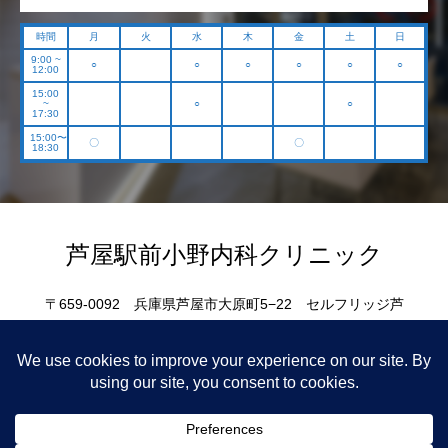
時間
月
火
水
木
金
土
日
9:00 ~
○
○
○
○
○
○
12:00
15:00
~
○
○
17:30
15:00〜
〇
〇
18:30
芦屋駅前小野内科クリニック
〒659-0092 兵庫県芦屋市大原町5−22 セルフリッジ芦
屋1F
Copyright © 2019-2026 芦屋駅前小野内科クリニック