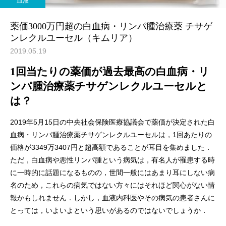
血液
薬価3000万円超の白血病・リンパ腫治療薬 チサゲ
ンレクルユーセル（キムリア）
2019.05.19
1回当たりの薬価が過去最高の白血病・リ
ンパ腫治療薬チサゲンレクルユーセルと
は？
2019年5月15日の中央社会保険医療協議会で薬価が決定された白
血病・リンパ腫治療薬チサゲンレクルユーセルは，1回あたりの
価格が3349万3407円と超高額であることが耳目を集めました．
ただ，白血病や悪性リンパ腫という病気は，有名人が罹患する時
に一時的に話題になるものの，世間一般にはあまり耳にしない病
名のため，これらの病気ではない方々にはそれほど関心がない情
報かもしれません．しかし，血液内科医やその病気の患者さんに
とっては，いよいよという思いがあるのではないでしょうか．