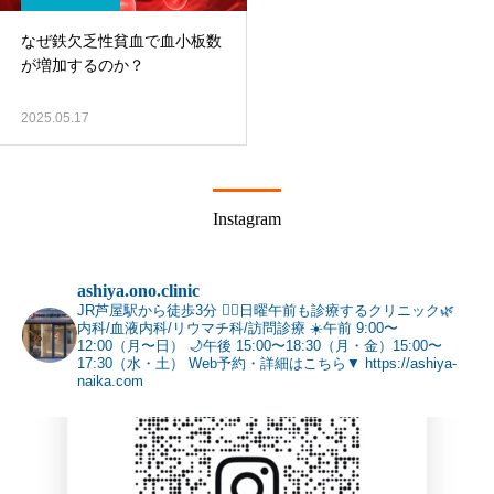
なぜ鉄欠乏性貧血で血小板数
が増加するのか？
2025.05.17
Instagram
ashiya.ono.clinic
JR芦屋駅から徒歩3分 🚶‍♂️日曜午前も診療するクリニック🌿
内科/血液内科/リウマチ科/訪問診療
☀️午前 9:00〜
12:00（月〜日）
🌙午後 15:00〜18:30（月・金）15:00〜
17:30（水・土）
Web予約・詳細はこちら▼
https://ashiya-
naika.com