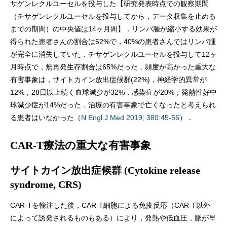
サゲンレクルユーセルを投与した【研究発表時点での観察期間
（チサゲンレクルユーセルを投与してから，データ収集を止める
までの期間）の中央値は14ヶ月間】．リンパ腫が縮小する効果が
得られた患者さんの割合は52%で，40%の患者さんではリンパ腫
が完全に消失していた．チサゲンレクルユーセルを投与して12ヶ
月時点で，無再発生存割合は65%だった．頻度が高かった重大な
有害事象は，サイトカイン放出症候群(22%)，神経学的異常が
12%，28日以上続く血球減少が32%，感染症が20%，発熱性好中
球減少症が14%だった．治療の有害事象で亡くなったと考えられ
る患者はいなかった（
N Engl J Med 2019; 380:45-56
）．
CAR-T療法の重大な有害事象
サイトカイン放出症候群 (Cytokine release
syndrome, CRS)
CAR-Tを輸注した後，CAR-T細胞による免疫反応（CAR-T以外
によって誘発されるものもある）により，発熱や低血圧，脈が早