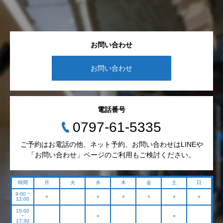
お問い合わせ
お問い合わせ
電話番号
0797-61-5335
ご予約はお電話の他、ネット予約、お問い合わせはLINEや
「お問い合わせ」ページのご利用もご検討ください。
時間
月
火
水
木
金
土
日
9:00 ~
○
○
○
○
○
○
12:00
15:00
~
○
○
17:30