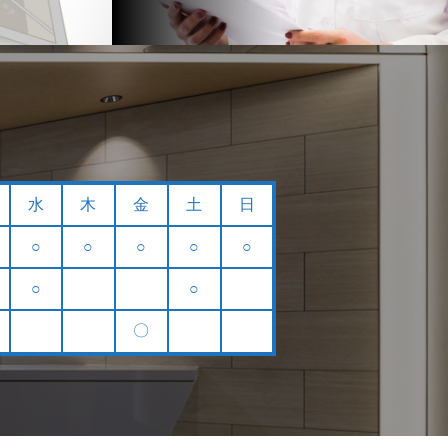
水
木
金
土
日
○
○
○
○
○
○
○
〇